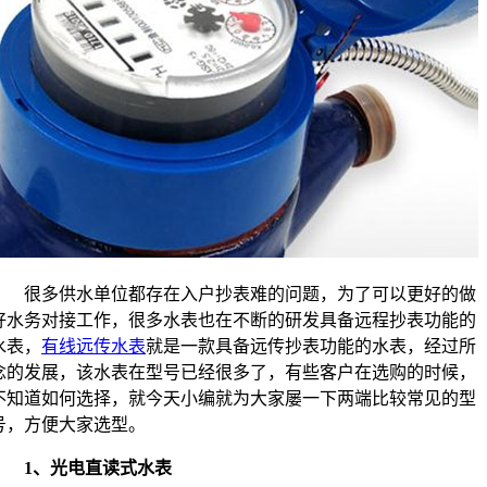
很多供水单位都存在入户抄表难的问题，为了可以更好的做
好水务对接工作，很多水表也在不断的研发具备远程抄表功能的
水表，
有线远传水表
就是一款具备远传抄表功能的水表，经过所
念的发展，该水表在型号已经很多了，有些客户在选购的时候，
不知道如何选择，就今天小编就为大家屡一下两端比较常见的型
号，方便大家选型。
1、光电直读式水表