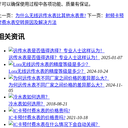
才可以确保使用过程中各项功能、质量有保证。
上一页：
为什么无线远传水表比其他水表贵?
下一页：
射频卡预
付费水表空转原因及解决方法
相关资讯
远传水表是否值得选择？专业人士这样认为！
2025-01-07
Lora无线远传水表的精度等级是多少？
2024-10-24
为何远传水表不同厂家之间价格的差异那么大？
2024-11-
05
冷水表如何选用？
2018-08-21
IC卡预付费水表的价格贵吗?
2021-10-18