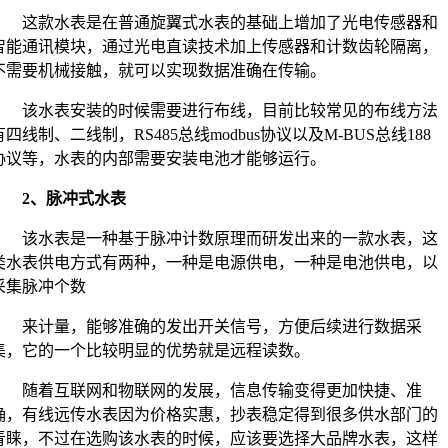
这款水表是在普通旋翼式水表的基础上增加了光电传感器和
智能通讯模块，通过光电直读技术加上传感器和计数齿轮隔离，
不需要机械接触，就可以实现数据准确在传输。
该水表安装的时候需要进行布线，目前比较常见的布线方法
有四线制、二线制，RS485总线modbus协议以及M-BUS总线188
协议等，水表的内部需要安装电池才能够运行。
2、脉冲式水表
该水表是一种基于脉冲计数原理而研发出来的一款水表，这
类水表供电方式有两种，一种是电源供电，一种是电池供电，以
采集脉冲个数
来计量，能够准确的发出开关信号，方便后续进行数据采
集，它的一个比较明显的优势就是远程读数。
随着互联网和物联网的发展，信息传输变得更加快捷、准
确，有线远传水表因为价格实惠，抄表稳定得到很多供水部门的
青睐，不过在选购该水表的时候，应该要选择大品牌水表，这样