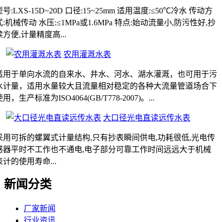
型号:LXS-15D~20D 口径:15~25mm 适用温度:≤50℃冷水 传动方
式:机械传动 水压:≤1MPa或1.6MPa 特点:始动流量小,防污性好,抄
读方便,计量精度高...
农用灌溉水表
适用于单向水流的自来水、井水、河水、湖水灌溉，也可用于污
水计量，适用水量较大且流量相对稳定的各种大流量管道场合下
用，生产标准为ISO4064(GB/T778-2007)。...
大口径光电直读远传水表
采用可拆的螺翼式计量结构,只有抄表瞬间供电,功耗很低,光电传
感器平时不工作也不通电,电子部分可靠工作时间远远大于机械
表计的使用寿命...
新闻分类
厂家新闻
行业资讯