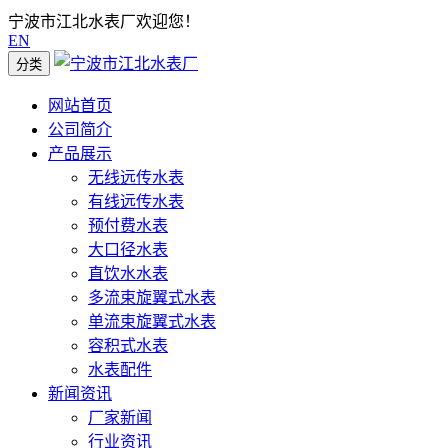
宁波市江北水表厂欢迎您！
EN
分类
网站首页
公司简介
产品展示
无线远传水表
有线远传水表
预付费水表
大口径水表
直饮水水表
多流束旋翼式水表
单流束旋翼式水表
容积式水表
水表配件
新闻资讯
厂家新闻
行业资讯