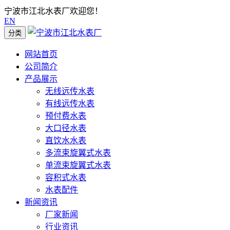
宁波市江北水表厂欢迎您！
EN
分类
网站首页
公司简介
产品展示
无线远传水表
有线远传水表
预付费水表
大口径水表
直饮水水表
多流束旋翼式水表
单流束旋翼式水表
容积式水表
水表配件
新闻资讯
厂家新闻
行业资讯