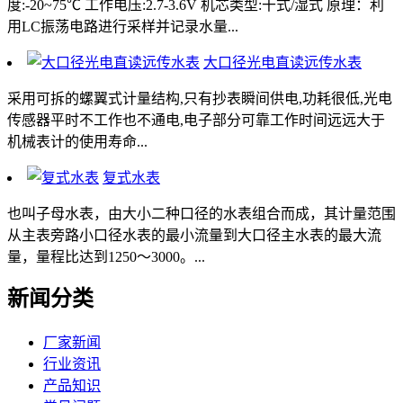
度:-20~75℃ 工作电压:2.7-3.6V 机芯类型:干式/湿式 原理：利
用LC振荡电路进行采样并记录水量...
大口径光电直读远传水表
采用可拆的螺翼式计量结构,只有抄表瞬间供电,功耗很低,光电
传感器平时不工作也不通电,电子部分可靠工作时间远远大于
机械表计的使用寿命...
复式水表
也叫子母水表，由大小二种口径的水表组合而成，其计量范围
从主表旁路小口径水表的最小流量到大口径主水表的最大流
量，量程比达到1250～3000。...
新闻分类
厂家新闻
行业资讯
产品知识