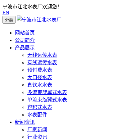
宁波市江北水表厂欢迎您！
EN
分类
网站首页
公司简介
产品展示
无线远传水表
有线远传水表
预付费水表
大口径水表
直饮水水表
多流束旋翼式水表
单流束旋翼式水表
容积式水表
水表配件
新闻资讯
厂家新闻
行业资讯