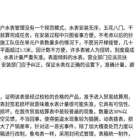
水表管理没有一个规范模式，水表安装无序，五花八门、千
就算完成任务，在安装过程中只图省事方便，不考虑以后的抄
施工队伍在单元户表数量多的情况下，不愿另开梯接管，几十
平面超过1.5米，因计数不方便，许多表被人为扭转，刻度盘成
0 ，水表计量严重失准。表面倾斜的水表，营业部门应派员扶
，安装部门应予纠正，保证水表在正确的设置下，准确计量，避
证明该表是经过校检的合格的产品，准予进入贸易结算用，
表封签若损坏就意味着水表计量很可能失准，它具有可信性、
损坏，在我市贸易结算表中是较普遍的现象，数量达30%以
空见惯，不当回事，使得偷盗水现象较为猖獗，动表拨表，损
大了产销差率，针对这一恶劣事件，除了加大稽查处罚力度以
箱进行改制，象电表一样，采用封闭式管理，表箱统一制作，