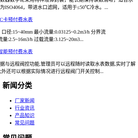
SO4064，带进水口滤网，适用于≤50℃冷水。...
IC卡预付费水表
1 口径:15~40mm 最小流量:0.03125~0.2m3/h 分界流
流量:2.5~16m3/h 过载流量:3.125~20m3...
智能预付费水表
据与远程阀控功能,管理员可以远程随时读取水表数据,实时了解
此外还可以根据实际情况进行远程阀门开关控制...
新闻分类
厂家新闻
行业资讯
产品知识
常见问题