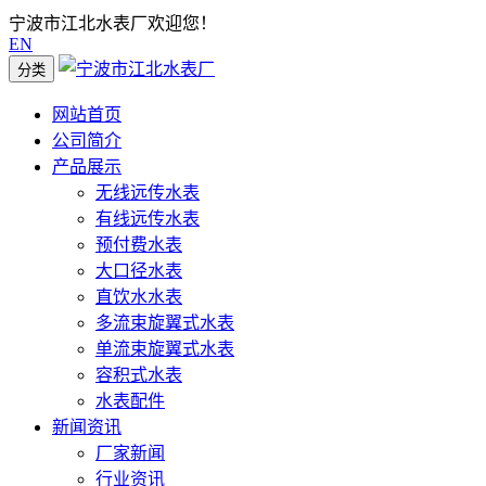
宁波市江北水表厂欢迎您！
EN
分类
网站首页
公司简介
产品展示
无线远传水表
有线远传水表
预付费水表
大口径水表
直饮水水表
多流束旋翼式水表
单流束旋翼式水表
容积式水表
水表配件
新闻资讯
厂家新闻
行业资讯