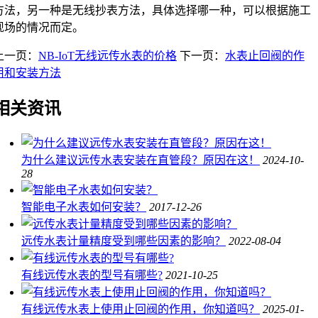
方法，另一种是无线抄表方法，具体选择哪一种，可以根据施工
现场的情况而定。
上一页：
NB-IoT无线远传水表的价格
下一页：
水表止回阀的作
用和安装方法
相关资讯
为什么建议远传水表安装在直管段？原因在这！
2024-10-
28
智能电子水表如何安装？
2017-12-26
远传水表计量精度受到哪些因素的影响？
2022-08-04
有线远传水表的型号有哪些?
2021-10-25
有线远传水表上使用止回阀的作用，你知道吗？
2025-01-