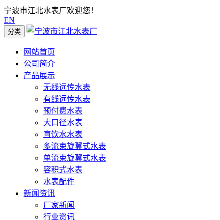
宁波市江北水表厂欢迎您！
EN
分类
网站首页
公司简介
产品展示
无线远传水表
有线远传水表
预付费水表
大口径水表
直饮水水表
多流束旋翼式水表
单流束旋翼式水表
容积式水表
水表配件
新闻资讯
厂家新闻
行业资讯