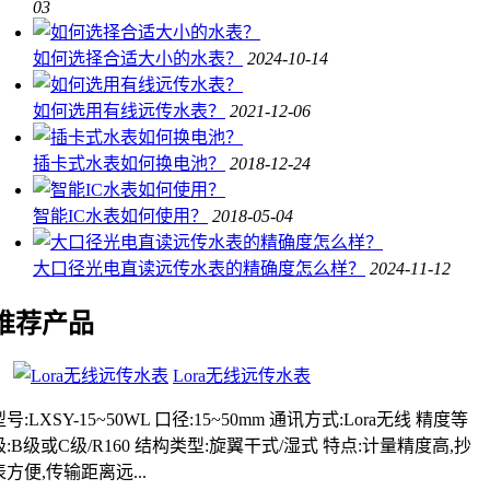
03
如何选择合适大小的水表？
2024-10-14
如何选用有线远传水表？
2021-12-06
插卡式水表如何换电池？
2018-12-24
智能IC水表如何使用？
2018-05-04
大口径光电直读远传水表的精确度怎么样？
2024-11-12
推荐产品
Lora无线远传水表
型号:LXSY-15~50WL 口径:15~50mm 通讯方式:Lora无线 精度等
级:B级或C级/R160 结构类型:旋翼干式/湿式 特点:计量精度高,抄
表方便,传输距离远...