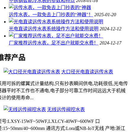
不锈钢智能冷水表的参数和特点
2018-01-16
远传水表，一款免去上门抄表的“神器"！
2025-01-20
光电直读远传水表系统操作方法和使用说明
2024-12-12
厂家推荐远传水表，足不出户就能交水费！
2024-12-17
推荐产品
大口径光电直读远传水表
采用可拆的螺翼式计量结构,只有抄表瞬间供电,功耗很低,光电传
感器平时不工作也不通电,电子部分可靠工作时间远远大于机械
表计的使用寿命...
无线远传阀控水表
号:LXSY-15WF~50WF,LXLCY-40WF~600WF 口
径:15~50mm/40~600mm 通讯方式:Lora或NB-IoT无线 产地:浙江