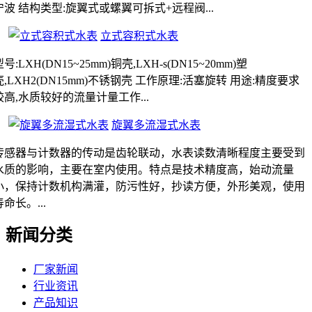
宁波 结构类型:旋翼式或螺翼可拆式+远程阀...
立式容积式水表
号:LXH(DN15~25mm)铜壳,LXH-s(DN15~20mm)塑
壳,LXH2(DN15mm)不锈钢壳 工作原理:活塞旋转 用途:精度要求
较高,水质较好的流量计量工作...
旋翼多流湿式水表
传感器与计数器的传动是齿轮联动，水表读数清晰程度主要受到
水质的影响，主要在室内使用。特点是技术精度高，始动流量
小，保持计数机构满灌，防污性好，抄读方便，外形美观，使用
寿命长。...
新闻分类
厂家新闻
行业资讯
产品知识