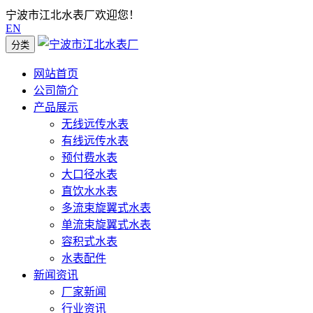
宁波市江北水表厂欢迎您！
EN
分类
网站首页
公司简介
产品展示
无线远传水表
有线远传水表
预付费水表
大口径水表
直饮水水表
多流束旋翼式水表
单流束旋翼式水表
容积式水表
水表配件
新闻资讯
厂家新闻
行业资讯