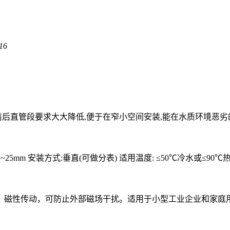
16
后直管段要求大大降低,便于在窄小空间安装,能在水质环境恶劣的
5F 口径:15~25mm 安装方式:垂直(可做分表) 适用温度: ≤50℃冷水或≤9
动，可防止外部磁场干扰。适用于小型工业企业和家庭用水计量，生产标准