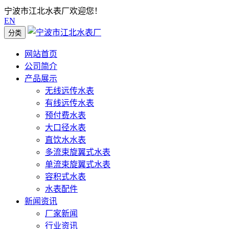
宁波市江北水表厂欢迎您！
EN
分类
网站首页
公司简介
产品展示
无线远传水表
有线远传水表
预付费水表
大口径水表
直饮水水表
多流束旋翼式水表
单流束旋翼式水表
容积式水表
水表配件
新闻资讯
厂家新闻
行业资讯