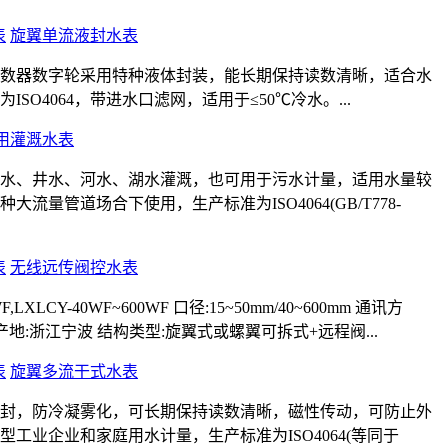
旋翼单流液封水表
数器数字轮采用特种液体封装，能长期保持读数清晰，适合水
SO4064，带进水口滤网，适用于≤50℃冷水。...
用灌溉水表
水、井水、河水、湖水灌溉，也可用于污水计量，适用水量较
流量管道场合下使用，生产标准为ISO4064(GB/T778-
无线远传阀控水表
F,LXLCY-40WF~600WF 口径:15~50mm/40~600mm 通讯方
无线 产地:浙江宁波 结构类型:旋翼式或螺翼可拆式+远程阀...
旋翼多流干式水表
封，防冷凝雾化，可长期保持读数清晰，磁性传动，可防止外
工业企业和家庭用水计量，生产标准为ISO4064(等同于