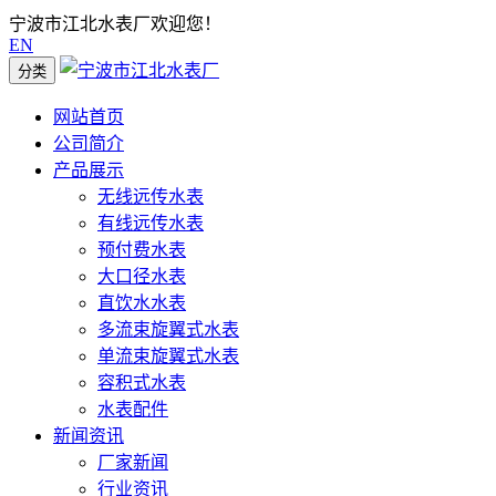
宁波市江北水表厂欢迎您！
EN
分类
网站首页
公司简介
产品展示
无线远传水表
有线远传水表
预付费水表
大口径水表
直饮水水表
多流束旋翼式水表
单流束旋翼式水表
容积式水表
水表配件
新闻资讯
厂家新闻
行业资讯