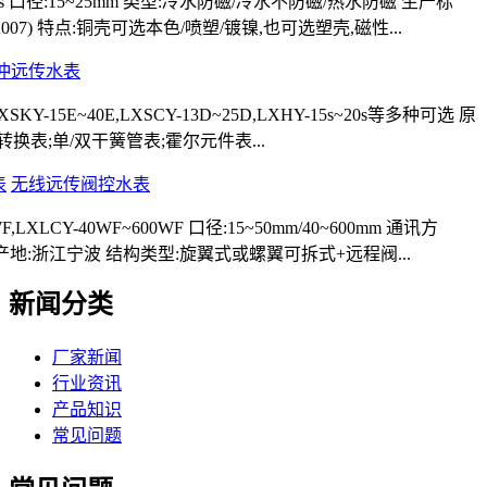
-Ds 口径:15~25mm 类型:冷水防磁/冷水不防磁/热水防磁 生产标
778-2007) 特点:铜壳可选本色/喷塑/镀镍,也可选塑壳,磁性...
冲远传水表
LXSKY-15E~40E,LXSCY-13D~25D,LXHY-15s~20s等多种可选 原
转换表;单/双干簧管表;霍尔元件表...
无线远传阀控水表
F,LXLCY-40WF~600WF 口径:15~50mm/40~600mm 通讯方
无线 产地:浙江宁波 结构类型:旋翼式或螺翼可拆式+远程阀...
新闻分类
厂家新闻
行业资讯
产品知识
常见问题