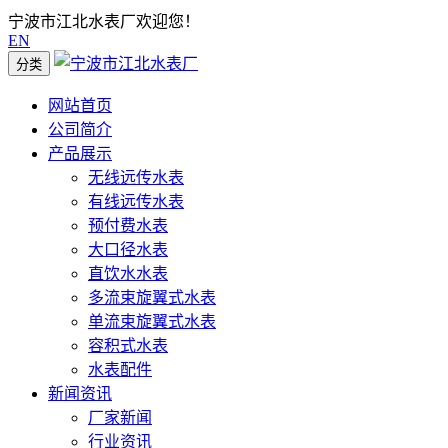
宁波市江北水表厂欢迎您！
EN
分类
网站首页
公司简介
产品展示
无线远传水表
有线远传水表
预付费水表
大口径水表
直饮水水表
多流束旋翼式水表
单流束旋翼式水表
容积式水表
水表配件
新闻资讯
厂家新闻
行业资讯