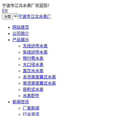
宁波市江北水表厂欢迎您！
EN
分类
网站首页
公司简介
产品展示
无线远传水表
有线远传水表
预付费水表
大口径水表
直饮水水表
多流束旋翼式水表
单流束旋翼式水表
容积式水表
水表配件
新闻资讯
厂家新闻
行业资讯