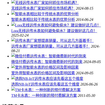
无线远传水表厂家如何抓住市场机遇？
2024-08-15
智能水表相比较于传统水表的优势分析
2014-06-24
Lora无线远传水表如何避免偷水？建议做好这几点！
2025-02-24
远传水表厂家想提高销量，可从这几方面着手！
2024-
08-21
微信付费远传水表：智能缴费新时代的到来
2024-09-05
室外用智能水表的价格区间及影响因素
2024-09-05
选购NB-IoT远传水表应该先看这五个维度
2026-06-26
TM卡水表：一种创新的预付费解决方案
2011-05-30