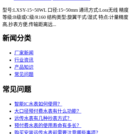
型号:LXSY-15~50WL 口径:15~50mm 通讯方式:Lora无线 精度
等级:B级或C级/R160 结构类型:旋翼干式/湿式 特点:计量精度
高,抄表方便,传输距离远...
新闻分类
厂家新闻
行业资讯
产品知识
常见问题
常见问题
智能IC水表如何使用？
大口径预付费水表有什么功能？
远传水表有几种抄表方式？
预付费水表的使用寿命有多长？
购买安装远传水表前需要注意哪些事项？