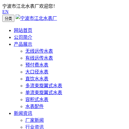
宁波市江北水表厂欢迎您！
EN
分类
网站首页
公司简介
产品展示
无线远传水表
有线远传水表
预付费水表
大口径水表
直饮水水表
多流束旋翼式水表
单流束旋翼式水表
容积式水表
水表配件
新闻资讯
厂家新闻
行业资讯