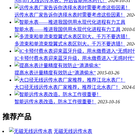
NB-IoT无线远传水表，开启智能用水时代！
2024-10-31
远传水表厂家告诉你选择水表时需要考虑这些因素！
202
智能水表——推进我国供用水现代化进程有力工具
2010-
多流束和单流束旋翼式水表区别大，千万不要选错！
202
IC卡预付费水表迎来蓝牙升级，用水缴费进入“无感时代”
提高水表计量精度有效防止“滴滴偷水”
2015-03-26
大口径无线远传水表厂家推荐，推荐江北水表厂！
2024-
智能远传水表改造，防水工作很重要！
2023-10-16
推荐产品
无磁无线远传水表