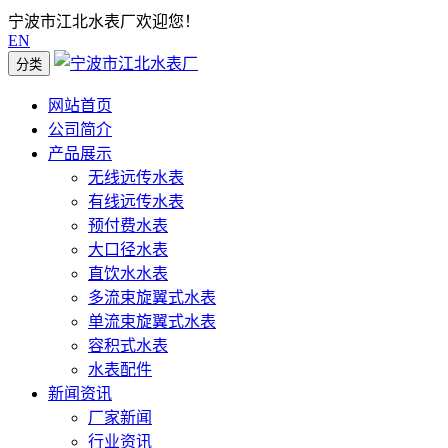
宁波市江北水表厂欢迎您！
EN
分类
网站首页
公司简介
产品展示
无线远传水表
有线远传水表
预付费水表
大口径水表
直饮水水表
多流束旋翼式水表
单流束旋翼式水表
容积式水表
水表配件
新闻资讯
厂家新闻
行业资讯