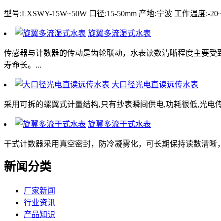
型号:LXSWY-15W~50W 口径:15-50mm 产地:宁波 工作温度:
旋翼多流湿式水表
传感器与计数器的传动是齿轮联动，水表读数清晰程度主要受
寿命长。...
大口径光电直读远传水表
采用可拆的螺翼式计量结构,只有抄表瞬间供电,功耗很低,光电
旋翼多流干式水表
干式计数器采用真空密封，防冷凝雾化，可长期保持读数清晰，磁性传
新闻分类
厂家新闻
行业资讯
产品知识