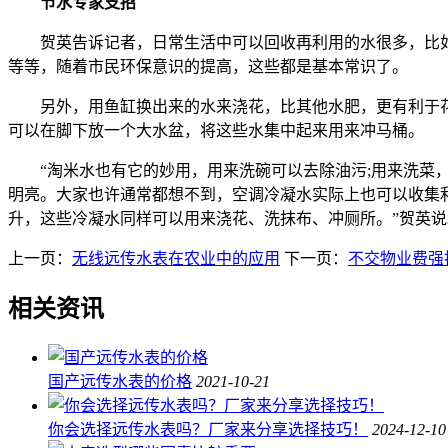
节水专家支招
贺英告诉记者，日常生活中可以回收再利用的水很多，比如
等等，随着市民环保意识的提高，这些都是基本常识了。
另外，用鱼缸换出来的水来浇花，比其他水肥，更有利于花
可以在脚下放一个大水盆，将这些水集中起来用来冲马桶。
“淘米水也有它的妙用，用来洗碗可以去除油污;用来洗菜，
明亮。大家也许通常都想不到，空调冷凝水实际上也可以收集利
升，这些冷凝水同样可以用来浇花、洗抹布、冲厕所。”贺英说
上一页：
无线远传水表在农业中的应用
下一页：
不交物业费强
相关资讯
国产远传水表的价格
2021-10-21
你会选择远传水表吗？厂家来分享选择技巧！
2024-12-10