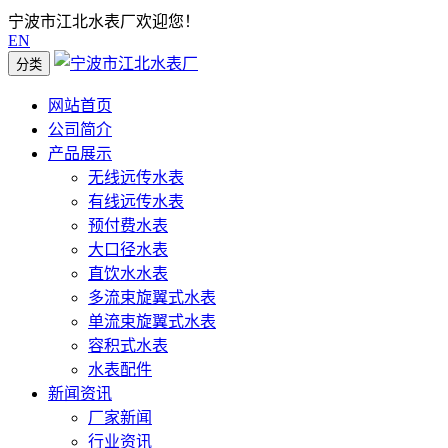
宁波市江北水表厂欢迎您！
EN
分类
网站首页
公司简介
产品展示
无线远传水表
有线远传水表
预付费水表
大口径水表
直饮水水表
多流束旋翼式水表
单流束旋翼式水表
容积式水表
水表配件
新闻资讯
厂家新闻
行业资讯