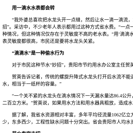
用一滴水水表都会转
“我外婆总喜欢把水龙头开一点缝，然后让水一滴一滴流，她
招”。采访中，不少老年人表示都用过这种方式省水费。“一点
种情况，但这种情况仅存在于灵敏度不高的老水表。“用‘滴滴
表灵敏度都很高，市民还是要将水龙头关紧。
“滴滴水”是一种偷水行为
对于市民这种节水“妙招”，贵阳市节约用水办公室主任贺英
贺英告诉记者，传统的螺旋升降式水龙头打开后水流不能调节
水，相当于一纸杯的容量。”
“一个关不紧的水龙头在滴水情况下一天漏水量达86.4公升，
二百立方米。”贺英说，如果用水方法和用水器具粗放，造成
据了解，我省水资源相对丰富，多年平均径流量1062亿立方
少，东多西少，工程性缺水问题十分突出。省会贵阳市人均水资源