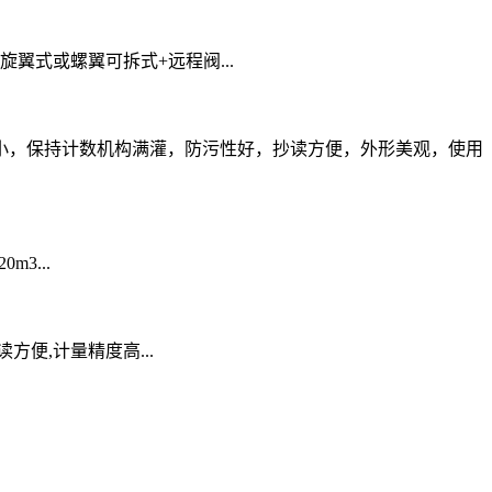
构类型:旋翼式或螺翼可拆式+远程阀...
小，保持计数机构满灌，防污性好，抄读方便，外形美观，使用
0m3...
抄读方便,计量精度高...