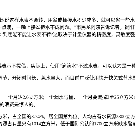
说这样水表不会转，用盆或桶接水积少成多，就可以省一些水费
一点滴，一晚上接盆把水不成问题。”市民龙阿姨告诉记者。贵
水’到底能不能让水表不转?这取决于计量仪器的精密度，灵敏度
表示不提倡，实际上，使用“滴滴水”不过水表，可以认为是一
，开闭时间长，耗水量大，而目前广泛使用快开快关式节水型水
一个月达2.6立方米;一个漏水马桶，一个月要流掉3至25立
水的浪费是惊人的。
米，占全国的3.74%，居全国第九位。人均占有水资源2800
占有量只有1014立方米，低于国际公认的1700立方米缺水