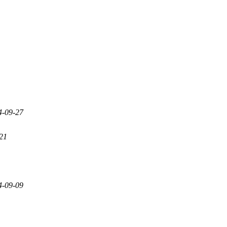
4-09-27
21
4-09-09