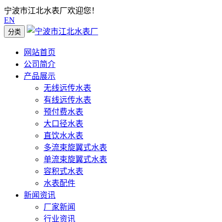
宁波市江北水表厂欢迎您！
EN
分类
网站首页
公司简介
产品展示
无线远传水表
有线远传水表
预付费水表
大口径水表
直饮水水表
多流束旋翼式水表
单流束旋翼式水表
容积式水表
水表配件
新闻资讯
厂家新闻
行业资讯