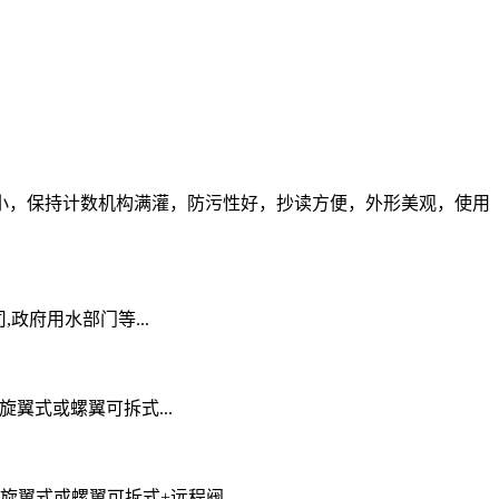
小，保持计数机构满灌，防污性好，抄读方便，外形美观，使用
司,政府用水部门等...
类型:旋翼式或螺翼可拆式...
构类型:旋翼式或螺翼可拆式+远程阀...