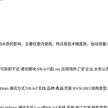
到水质的影响，主要在室内使用。特点是技术精度高，始动流量
平螺翼可拆卸干式 通讯模块:NB-IoT或Lora 应用场所:厂矿企业,水务公
40~600mm 通讯方式:NB-IoT无线 品牌:甬诚/灵泉/JIANGBEI 结构
50mm/40~600mm 通讯方式:Lora或NB-IoT无线 产地:浙江宁波 结