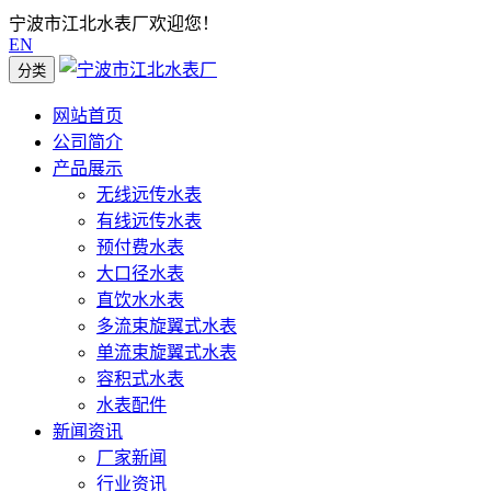
宁波市江北水表厂欢迎您！
EN
分类
网站首页
公司简介
产品展示
无线远传水表
有线远传水表
预付费水表
大口径水表
直饮水水表
多流束旋翼式水表
单流束旋翼式水表
容积式水表
水表配件
新闻资讯
厂家新闻
行业资讯