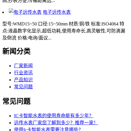
高,抄表方便,传输距离远...
电子远传水表
型号:WMD15~50 口径:15~50mm 材质:铜/铁 标准:ISO4064 特
点:液晶数字化显示,超低功耗,使用寿命长,高灵敏性,可防滴漏
及倒流 价格:电询/面议...
新闻分类
厂家新闻
行业资讯
产品知识
常见问题
常见问题
IC卡智能水表的使用寿命能有多少年？
远传水表厂家您了解到多少？推荐一家！
使用Ic卡智能水表需要注意哪些？