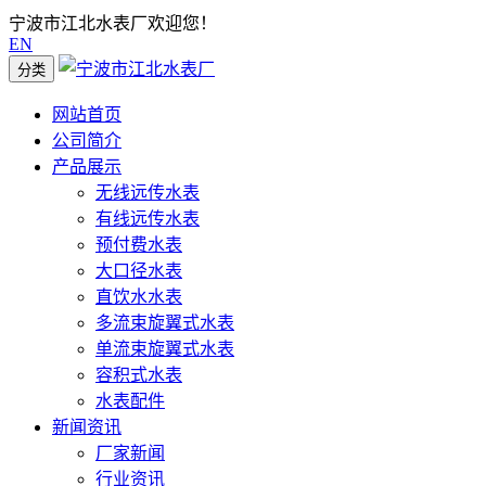
宁波市江北水表厂欢迎您！
EN
分类
网站首页
公司简介
产品展示
无线远传水表
有线远传水表
预付费水表
大口径水表
直饮水水表
多流束旋翼式水表
单流束旋翼式水表
容积式水表
水表配件
新闻资讯
厂家新闻
行业资讯